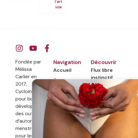
l'art
icle
Fondée par
Navigation
Découvrir
Mélissa
Accueil
Flux libre
Carlier en
instinctif
A propos
2017,
Symptothermie
Contact
Cyclointima a
Livres
pour but de
développer
Documentaire
des outils
d’autonomie
menstruelle
pour les