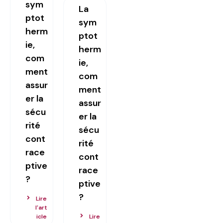
sym
La
ptot
sym
herm
ptot
ie,
herm
com
ie,
ment
com
assur
ment
er la
assur
sécu
er la
rité
sécu
cont
rité
race
cont
ptive
race
?
ptive
?
Lire
l'art
icle
Lire