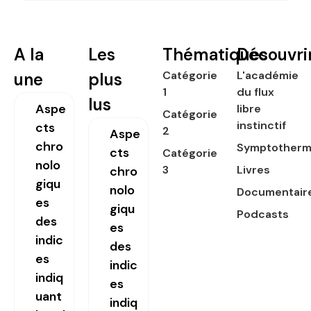
A la
Les
Thématiques
Découvri
Catégorie
L'académie
une
plus
1
du flux
lus
Aspe
libre
Catégorie
instinctif
cts
2
Aspe
chro
Symptotherm
cts
Catégorie
nolo
3
Livres
chro
giqu
nolo
Documentair
es
giqu
Podcasts
des
es
indic
des
es
indic
indiq
es
uant
indiq