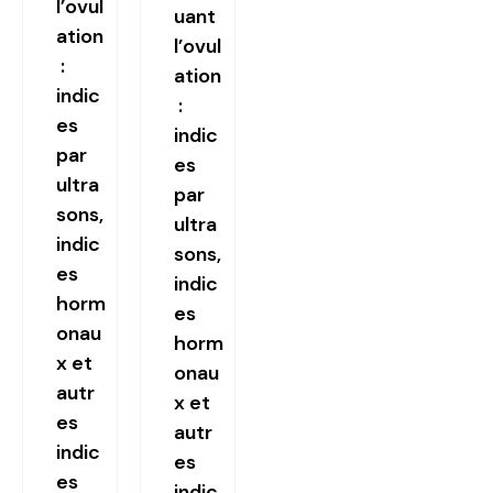
l’ovul
uant
ation
l’ovul
:
ation
indic
:
es
indic
par
es
ultra
par
sons,
ultra
indic
sons,
es
indic
horm
es
onau
horm
x et
onau
autr
x et
es
autr
indic
es
es
indic