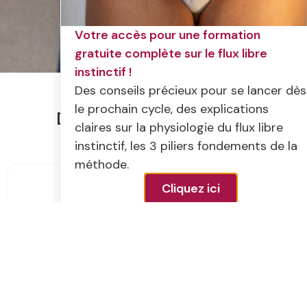
Votre accès pour une formation
gratuite complète sur le flux libre
instinctif !
Des conseils précieux pour se lancer dès
le prochain cycle, des explications
Depuis 2017, Cyclointima
claires sur la physiologie du flux libre
développe 3 missions :
instinctif, les 3 piliers fondements de la
méthode.
Diffusion
Cliquez ici
Livres, documentaire,
contenus gratuits. De
nombreux supports
existent pour créer
un accès universel à
la connaissance.