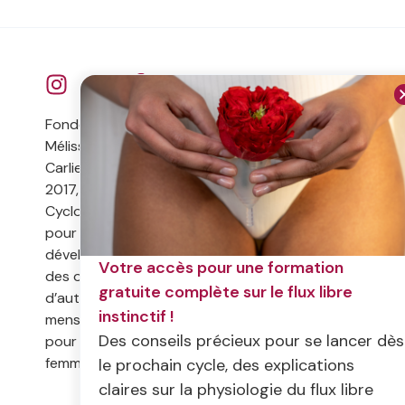
Fondée par
Navigation
Découvrir
Mélissa
Accueil
Flux libre
Carlier en
instinctif
A propos
2017,
Symptothermie
Contact
Cyclointima a
Livres
pour but de
développer
Documentaire
Votre accès pour une formation
des outils
gratuite complète sur le flux libre
d’autonomie
instinctif !
menstruelle
Des conseils précieux pour se lancer dès
pour les
femmes.
le prochain cycle, des explications
claires sur la physiologie du flux libre