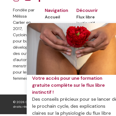
Fondée par
Navigation
Découvrir
Mélissa
Accueil
Flux libre
Carlier en
instinctif
A propos
2017,
Symptothermie
Contact
Cyclointima a
Livres
pour but de
développer
Documentaire
des outils
d’autonomie
menstruelle
pour les
Votre accès pour une formation
femmes.
gratuite complète sur le flux libre
instinctif !
Des conseils précieux pour se lancer d
© 2026 Cyclo Intima. Tous
Mentions légales
le prochain cycle, des explications
droits réservés.
claires sur la physiologie du flux libre