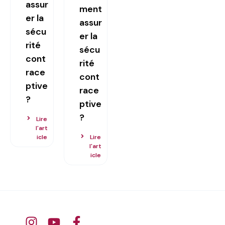
assur
ment
er la
assur
sécu
er la
rité
sécu
cont
rité
race
cont
ptive
race
?
ptive
?
Lire
l'art
icle
Lire
l'art
icle