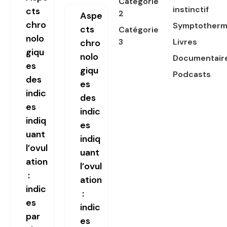
Catégorie
instinctif
cts
2
Aspe
chro
Symptotherm
cts
Catégorie
nolo
3
Livres
chro
giqu
nolo
Documentair
es
giqu
Podcasts
des
es
indic
des
es
indic
indiq
es
uant
indiq
l’ovul
uant
ation
l’ovul
:
ation
indic
:
es
indic
par
es