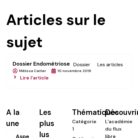
Articles sur le
sujet
Dossier Endométriose
Dossier
,
Les articles
Mélissa Carlier
10 novembre 2019
Lire l'article
A la
Les
Thématiques
Découvri
Catégorie
L'académie
une
plus
1
du flux
lus
Aspe
libre