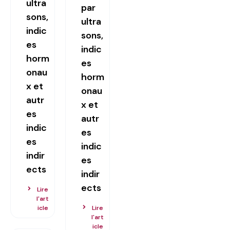
ultra
par
sons,
ultra
indic
sons,
es
indic
horm
es
onau
horm
x et
onau
autr
x et
es
autr
indic
es
es
indic
indir
es
ects
indir
ects
Lire
l'art
icle
Lire
l'art
icle