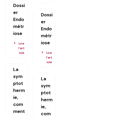
Dossi
er
Dossi
Endo
er
métr
Endo
iose
métr
iose
Lire
l'art
icle
Lire
l'art
icle
La
sym
La
ptot
sym
herm
ptot
ie,
herm
com
ie,
ment
com